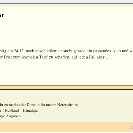
er
istig am 24.12. noch anschließen; er sucht gerade ein passendes Auto und 
r Frist zum normalen Tarif zu schaffen, auf jeden Fall aber …
cht zu merkender Domain für unsere Netzauftritte
 – Rußland – Himalaja
htige Angaben
P