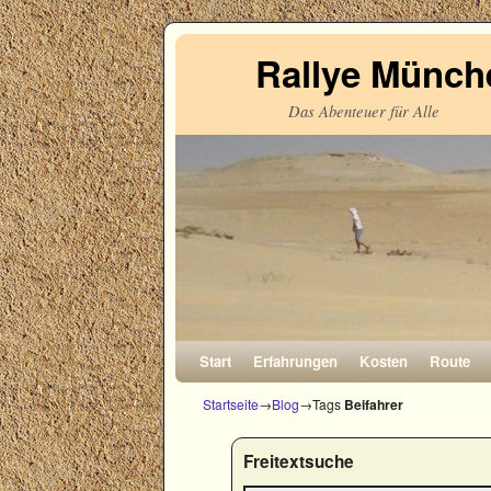
Rallye Münche
Das Abenteuer für Alle
Zum Inhalt wechseln
Zum sekundären Inhalt wechseln
Start
Erfahrungen
Kosten
Route
Startseite
→
Blog
→Tags
Beifahrer
Freitextsuche