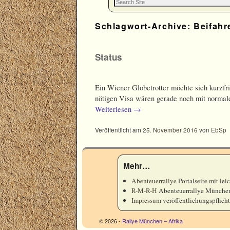
Schlagwort-Archive:
Beifahr
Status
Ein Wiener Globetrotter möchte sich kurzfr
nötigen Visa wären gerade noch mit normale
Weiterlesen
→
Veröffentlicht am
25. November 2016
von
EbSp
Mehr…
Abenteuerrallye
Portalseite mit lei
R-M-R-H
Abenteuerrallye München
Impressum
veröffentlichungspflic
© 2026 -
Rallye München – Afrika