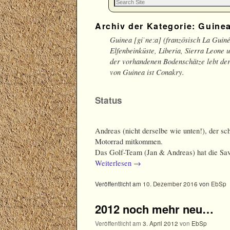
Archiv der Kategorie:
Guine
Guinea [giˈneːa] (französisch La Guiné
Elfenbeinküste, Liberia, Sierra Leone 
der vorhandenen Bodenschätze lebt der
von Guinea ist Conakry.
Status
Andreas (nicht derselbe wie unten!), der sc
Motorrad mitkommen.
Das Golf-Team (Jan & Andreas) hat die Sav
Weiterlesen
→
Veröffentlicht am
10. Dezember 2016
von
EbSp
2012 noch mehr neu…
Veröffentlicht am
3. April 2012
von
EbSp