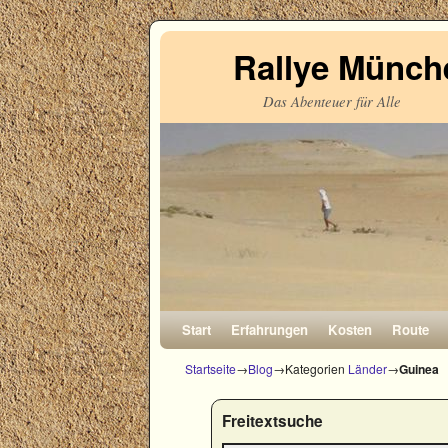
Rallye Münche
Das Abenteuer für Alle
Zum Inhalt wechseln
Zum sekundären Inhalt wechseln
Start
Erfahrungen
Kosten
Route
Startseite
→
Blog
→Kategorien
Länder
→
Guinea
Freitextsuche