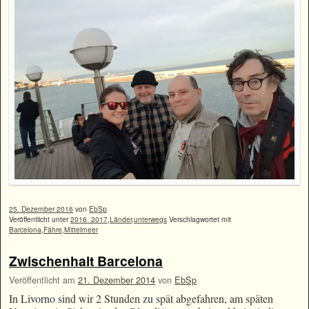
25. Dezember 2016
von
EbSp
Veröffentlicht unter
2016_2017
,
Länder
,
unterwegs
Verschlagwortet mit
Barcelona
,
Fähre
,
Mittelmeer
Zwischenhalt Barcelona
Veröffentlicht am
21. Dezember 2014
von
EbSp
In Livorno sind wir 2 Stunden zu spät abgefahren, am späten