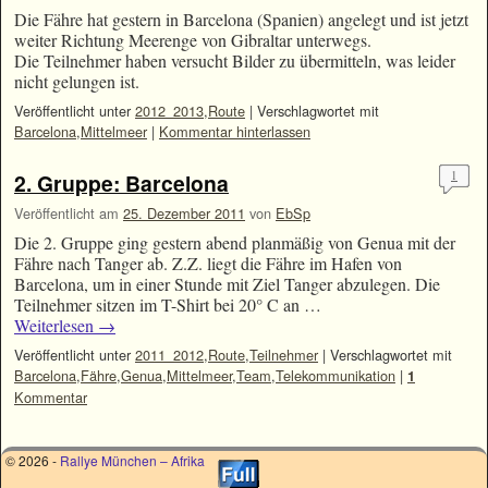
Die Fähre hat gestern in Barcelona (Spanien) angelegt und ist jetzt
weiter Richtung Meerenge von Gibraltar unterwegs.
Die Teilnehmer haben versucht Bilder zu übermitteln, was leider
nicht gelungen ist.
Veröffentlicht unter
2012_2013
,
Route
|
Verschlagwortet mit
Barcelona
,
Mittelmeer
|
Kommentar hinterlassen
1
2. Gruppe: Barcelona
Veröffentlicht am
25. Dezember 2011
von
EbSp
Die 2. Gruppe ging gestern abend planmäßig von Genua mit der
Fähre nach Tanger ab. Z.Z. liegt die Fähre im Hafen von
Barcelona, um in einer Stunde mit Ziel Tanger abzulegen. Die
Teilnehmer sitzen im T-Shirt bei 20° C an …
Weiterlesen
→
Veröffentlicht unter
2011_2012
,
Route
,
Teilnehmer
|
Verschlagwortet mit
Barcelona
,
Fähre
,
Genua
,
Mittelmeer
,
Team
,
Telekommunikation
|
1
Kommentar
© 2026 -
Rallye München – Afrika