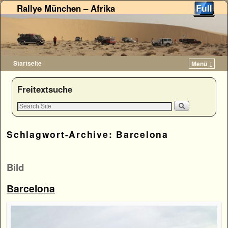
Rallye München – Afrika
Startseite
Menü ↓
Zum Inhalt wechseln
Zum sekundären Inhalt wechseln
Freitextsuche
Schlagwort-Archive:
Barcelona
Bild
Barcelona