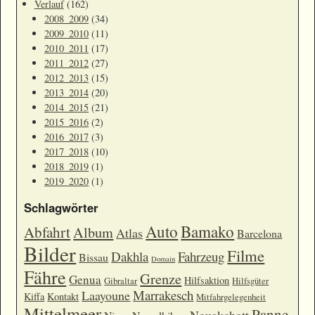
Verlauf
(162)
2008_2009
(34)
2009_2010
(11)
2010_2011
(17)
2011_2012
(27)
2012_2013
(15)
2013_2014
(20)
2014_2015
(21)
2015_2016
(2)
2016_2017
(3)
2017_2018
(10)
2018_2019
(1)
2019_2020
(1)
Schlagwörter
Auto
Bamako
Abfahrt
Album
Atlas
Barcelona
Bilder
Filme
Dakhla
Fahrzeug
Bissau
Domain
Fähre
Grenze
Genua
Hilfsaktion
Gibraltar
Hilfsgüter
Marrakesch
Laayoune
Kiffa
Kontakt
Mitfahrgelegenheit
Mittelmeer
Panne