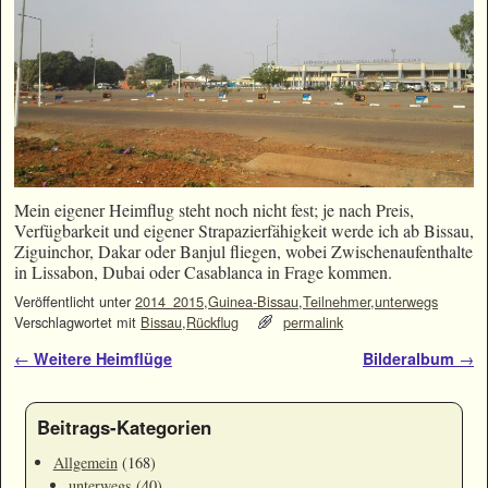
Mein eigener Heimflug steht noch nicht fest; je nach Preis,
Verfügbarkeit und eigener Strapazierfähigkeit werde ich ab Bissau,
Ziguinchor, Dakar oder Banjul fliegen, wobei Zwischenaufenthalte
in Lissabon, Dubai oder Casablanca in Frage kommen.
Veröffentlicht unter
2014_2015
,
Guinea-Bissau
,
Teilnehmer
,
unterwegs
Verschlagwortet mit
Bissau
,
Rückflug
permalink
Artikelnavigation
←
Weitere Heimflüge
Bilderalbum
→
Beitrags-Kategorien
Allgemein
(168)
unterwegs
(40)