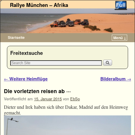
Rallye München – Afrika
Startseite
Menü ↓
Zum Inhalt wechseln
Zum sekundären Inhalt wechseln
Freitextsuche
Artikelnavigation
←
Weitere Heimflüge
Bilderalbum
→
Die vorletzten reisen ab ···
Veröffentlicht am
15. Januar 2015
von
EbSp
Dieter und Irek haben sich über Dakar, Madrid auf den Heimweg
gemacht.