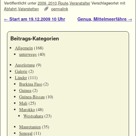
Veröffentlicht unter
2009_2010
,
Route
,
Veranstalter
Verschlagwortet mit
Abfahrt
,
Vaterstetten
permalink
Artikelnavigation
←
Start am 19.12.2009 10 Uhr
Genua, Mittelmeerfähre
→
Beitrags-Kategorien
Allgemein
(168)
unterwegs
(40)
Ausrüstung
(9)
Galerie
(2)
Länder
(111)
Burkina Faso
(2)
Guinea
(2)
Guinea-Bissau
(10)
Mali
(25)
Marokko
(48)
Westsahara
(23)
Mauretanien
(35)
Senegal
(11)