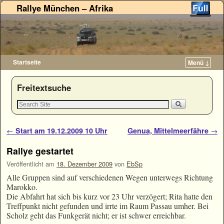
Rallye München – Afrika
Startseite
Menü ↓
Zum Inhalt wechseln
Zum sekundären Inhalt wechseln
Freitextsuche
Artikelnavigation
←
Start am 19.12.2009 10 Uhr
Genua, Mittelmeerfähre
→
Rallye gestartet
Veröffentlicht am
18. Dezember 2009
von
EbSp
Alle Gruppen sind auf verschiedenen Wegen unterwegs Richtung
Marokko.
Die Abfahrt hat sich bis kurz vor 23 Uhr verzögert; Rita hatte den
Treffpunkt nicht gefunden und irrte im Raum Passau umher. Bei
Scholz geht das Funkgerät nicht; er ist schwer erreichbar.