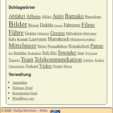
Schlagwörter
Auto
Bamako
Abfahrt
Album
Atlas
Barcelona
Bilder
Filme
Dakhla
Fahrzeug
Bissau
Domain
Fähre
Grenze
Genua
Hilfsaktion
Gibraltar
Hilfsgüter
Marrakesch
Laayoune
Kiffa
Kontakt
Mitfahrgelegenheit
Mittelmeer
Panne
Nouakchott
Nioro
Nouadhibou
Spender
Sidi Ifni
Rückflug
Start
Sicherheit
Sylvester
Paß
Team
Telekommunikation
Tanger
Tidjikja
Treffen
Video
Verkauf
Visum
Vaterstetten
Wetter
Verwaltung
Anmelden
Eintrags-Feed
Kommentar-Feed
WordPress.org
© 2026 -
Rallye München – Afrika