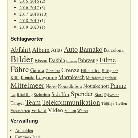
2015_2016
(2)
2016_2017
(3)
2017_2018
(10)
2018_2019
(1)
2019_2020
(1)
Schlagwörter
Auto
Bamako
Abfahrt
Album
Atlas
Barcelona
Bilder
Filme
Dakhla
Fahrzeug
Bissau
Domain
Fähre
Grenze
Genua
Hilfsaktion
Gibraltar
Hilfsgüter
Marrakesch
Laayoune
Kiffa
Kontakt
Mitfahrgelegenheit
Mittelmeer
Panne
Nouakchott
Nioro
Nouadhibou
Spender
Sidi Ifni
Rückflug
Start
Sicherheit
Sylvester
Paß
Team
Telekommunikation
Tanger
Tidjikja
Treffen
Video
Verkauf
Visum
Vaterstetten
Wetter
Verwaltung
Anmelden
Eintrags-Feed