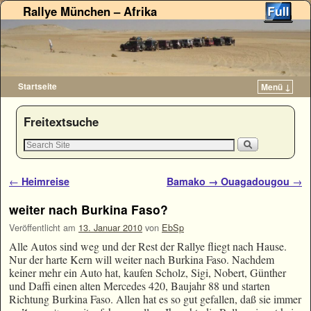
Rallye München – Afrika
Startseite
Menü ↓
Zum Inhalt wechseln
Zum sekundären Inhalt wechseln
Freitextsuche
Artikelnavigation
←
Heimreise
Bamako → Ouagadougou
→
weiter nach Burkina Faso?
Veröffentlicht am
13. Januar 2010
von
EbSp
Alle Autos sind weg und der Rest der Rallye fliegt nach Hause.
Nur der harte Kern will weiter nach Burkina Faso. Nachdem
keiner mehr ein Auto hat, kaufen Scholz, Sigi, Nobert, Günther
und Daffi einen alten Mercedes 420, Baujahr 88 und starten
Richtung Burkina Faso. Allen hat es so gut gefallen, daß sie immer