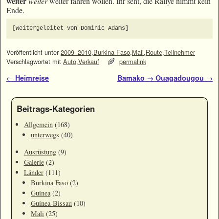
weiter
weiter
weiter fahren wollen. Ihr seht, die Rallye nimmt kein
Ende.
[weitergeleitet von Dominic Adams]
Veröffentlicht unter
2009_2010
,
Burkina Faso
,
Mali
,
Route
,
Teilnehmer
Verschlagwortet mit
Auto
,
Verkauf
permalink
Artikelnavigation
←
Heimreise
Bamako → Ouagadougou
→
Beitrags-Kategorien
Allgemein
(168)
unterwegs
(40)
Ausrüstung
(9)
Galerie
(2)
Länder
(111)
Burkina Faso
(2)
Guinea
(2)
Guinea-Bissau
(10)
Mali
(25)