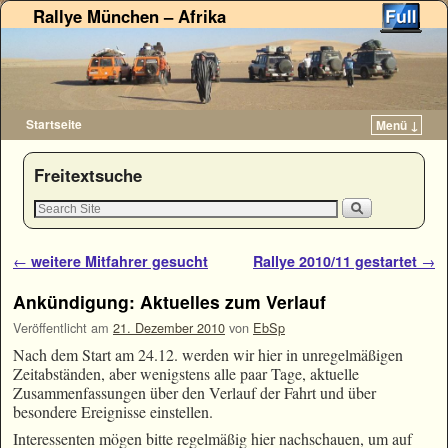
Rallye München – Afrika
Startseite
Menü ↓
Zum Inhalt wechseln
Zum sekundären Inhalt wechseln
Freitextsuche
Artikelnavigation
←
weitere Mitfahrer gesucht
Rallye 2010/11 gestartet
→
Ankündigung: Aktuelles zum Verlauf
Veröffentlicht am
21. Dezember 2010
von
EbSp
Nach dem Start am 24.12. werden wir hier in unregelmäßigen
Zeitabständen, aber wenigstens alle paar Tage, aktuelle
Zusammenfassungen über den Verlauf der Fahrt und über
besondere Ereignisse einstellen.
Interessenten mögen bitte regelmäßig hier nachschauen, um auf