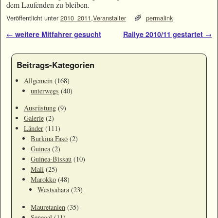
dem Laufenden zu bleiben.
Veröffentlicht unter
2010_2011
,
Veranstalter
permalink
Artikelnavigation
←
weitere Mitfahrer gesucht
Rallye 2010/11 gestartet
→
Beitrags-Kategorien
Allgemein
(168)
unterwegs
(40)
Ausrüstung
(9)
Galerie
(2)
Länder
(111)
Burkina Faso
(2)
Guinea
(2)
Guinea-Bissau
(10)
Mali
(25)
Marokko
(48)
Westsahara
(23)
Mauretanien
(35)
Senegal
(11)