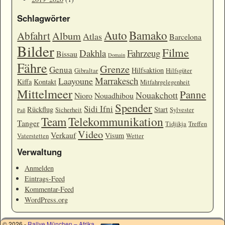
Schlagwörter
Auto
Bamako
Abfahrt
Album
Atlas
Barcelona
Bilder
Filme
Dakhla
Fahrzeug
Bissau
Domain
Fähre
Grenze
Genua
Hilfsaktion
Gibraltar
Hilfsgüter
Marrakesch
Laayoune
Kiffa
Kontakt
Mitfahrgelegenheit
Mittelmeer
Panne
Nouakchott
Nioro
Nouadhibou
Spender
Sidi Ifni
Rückflug
Start
Sicherheit
Sylvester
Paß
Team
Telekommunikation
Tanger
Tidjikja
Treffen
Video
Verkauf
Visum
Vaterstetten
Wetter
Verwaltung
Anmelden
Eintrags-Feed
Kommentar-Feed
WordPress.org
© 2026 -
Rallye München – Afrika