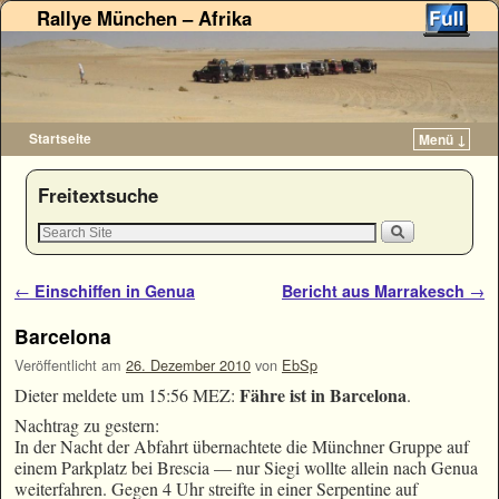
Rallye München – Afrika
Startseite
Menü ↓
Zum Inhalt wechseln
Zum sekundären Inhalt wechseln
Freitextsuche
Artikelnavigation
←
Einschiffen in Genua
Bericht aus Marrakesch
→
Barcelona
Veröffentlicht am
26. Dezember 2010
von
EbSp
Fähre ist in Barcelona
Dieter meldete um 15:56 MEZ:
.
Nachtrag zu gestern:
In der Nacht der Abfahrt übernachtete die Münchner Gruppe auf
einem Parkplatz bei Brescia — nur Siegi wollte allein nach Genua
weiterfahren. Gegen 4 Uhr streifte in einer Serpentine auf