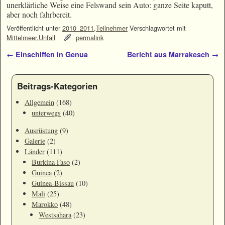
unerklärliche Weise eine Felswand sein Auto: ganze Seite kaputt,
aber noch fahrbereit.
Veröffentlicht unter
2010_2011
,
Teilnehmer
Verschlagwortet mit
Mittelmeer
,
Unfall
permalink
Artikelnavigation
←
Einschiffen in Genua
Bericht aus Marrakesch
→
Beitrags-Kategorien
Allgemein
(168)
unterwegs
(40)
Ausrüstung
(9)
Galerie
(2)
Länder
(111)
Burkina Faso
(2)
Guinea
(2)
Guinea-Bissau
(10)
Mali
(25)
Marokko
(48)
Westsahara
(23)