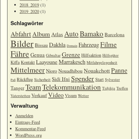
2018_2019
(1)
2019_2020
(1)
Schlagwörter
Auto
Bamako
Abfahrt
Album
Atlas
Barcelona
Bilder
Filme
Dakhla
Fahrzeug
Bissau
Domain
Fähre
Grenze
Genua
Hilfsaktion
Gibraltar
Hilfsgüter
Marrakesch
Laayoune
Kiffa
Kontakt
Mitfahrgelegenheit
Mittelmeer
Panne
Nouakchott
Nioro
Nouadhibou
Spender
Sidi Ifni
Rückflug
Start
Sicherheit
Sylvester
Paß
Team
Telekommunikation
Tanger
Tidjikja
Treffen
Video
Verkauf
Visum
Vaterstetten
Wetter
Verwaltung
Anmelden
Eintrags-Feed
Kommentar-Feed
WordPress.org