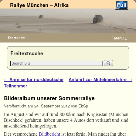
Rallye München – Afrika
Startseite
Menü ↓
Zum Inhalt wechseln
Zum sekundären Inhalt wechseln
Freitextsuche
Artikelnavigation
←
Anreise für norddeutsche
Anfahrt zur Mittelmeerfähre
→
Teilnehmer
Bilderalbum unserer Sommerrallye
Veröffentlicht am
24. September 2012
von
EbSp
Im August sind wir auf rund 8000km nach Kirgisistan (München –
Bischkek) gefahren, haben unsere 4 Autos dort verkauft und sind
anschließend heimgeflogen.
Der versprochene
Bildbericht
ist jetzt fertig. Man findet ihn über