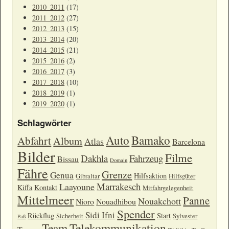
2010_2011
(17)
2011_2012
(27)
2012_2013
(15)
2013_2014
(20)
2014_2015
(21)
2015_2016
(2)
2016_2017
(3)
2017_2018
(10)
2018_2019
(1)
2019_2020
(1)
Schlagwörter
Auto
Bamako
Abfahrt
Album
Atlas
Barcelona
Bilder
Filme
Dakhla
Fahrzeug
Bissau
Domain
Fähre
Grenze
Genua
Hilfsaktion
Gibraltar
Hilfsgüter
Marrakesch
Laayoune
Kiffa
Kontakt
Mitfahrgelegenheit
Mittelmeer
Panne
Nouakchott
Nioro
Nouadhibou
Spender
Sidi Ifni
Rückflug
Start
Sicherheit
Sylvester
Paß
Team
Telekommunikation