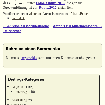
Fotos/Album 2012
das
Hauptmenü
unter
; die genaue
Route/2012
Streckenführung ist aus
ersichtlich.
Veröffentlicht unter
Allgemein
Verschlagwortet mit
Album
,
Bilder
permalink
Artikelnavigation
←
Anreise für norddeutsche
Anfahrt zur Mittelmeerfähre
→
Teilnehmer
Schreibe einen Kommentar
Du musst
angemeldet
sein, um einen Kommentar abzugeben.
Beitrags-Kategorien
Allgemein
(168)
unterwegs
(40)
Ausrüstung
(9)
Galerie
(2)