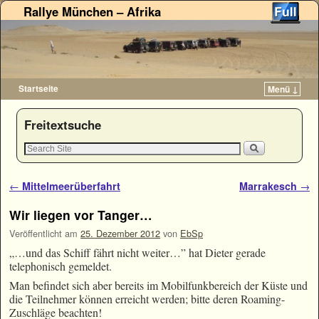
Rallye München – Afrika
Startseite
Menü ↓
Zum Inhalt wechseln
Zum sekundären Inhalt wechseln
Freitextsuche
Artikelnavigation
←
Mittelmeerüberfahrt
Marrakesch
→
Wir liegen vor Tanger…
Veröffentlicht am
25. Dezember 2012
von
EbSp
„…und das Schiff fährt nicht weiter…” hat Dieter gerade
telephonisch gemeldet.
Man befindet sich aber bereits im Mobilfunkbereich der Küste und
die Teilnehmer können erreicht werden; bitte deren Roaming-
Zuschläge beachten!