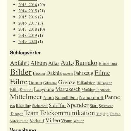
2013_2014
(20)
2014_2015
(21)
2015_2016
(2)
2016_2017
(3)
2017_2018
(10)
2018_2019
(1)
2019_2020
(1)
Schlagwörter
Auto
Bamako
Abfahrt
Album
Atlas
Barcelona
Bilder
Filme
Dakhla
Fahrzeug
Bissau
Domain
Fähre
Grenze
Genua
Hilfsaktion
Gibraltar
Hilfsgüter
Marrakesch
Laayoune
Kiffa
Kontakt
Mitfahrgelegenheit
Mittelmeer
Panne
Nouakchott
Nioro
Nouadhibou
Spender
Sidi Ifni
Rückflug
Start
Sicherheit
Sylvester
Paß
Team
Telekommunikation
Tanger
Tidjikja
Treffen
Video
Verkauf
Visum
Vaterstetten
Wetter
Verwaltung