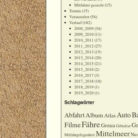
Mitfahrer gesucht
(15)
Termin
(15)
Veranstalter
(54)
Verlauf
(162)
2008_2009
(34)
2009_2010
(11)
2010_2011
(17)
2011_2012
(27)
2012_2013
(15)
2013_2014
(20)
2014_2015
(21)
2015_2016
(2)
2016_2017
(3)
2017_2018
(10)
2018_2019
(1)
2019_2020
(1)
Schlagwörter
Auto
B
Abfahrt
Album
Atlas
Fähre
Filme
Gr
Genua
Gibraltar
Mittelmeer
Nio
Mitfahrgelegenheit