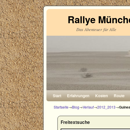
Rallye Münche
Das Abenteuer für Alle
Zum Inhalt wechseln
Zum sekundären Inhalt wechseln
Start
Erfahrungen
Kosten
Route
Startseite
→
Blog
→
Verlauf
→
2012_2013
→
Guinea
Freitextsuche