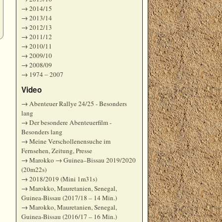
→
2014/15
→
2013/14
→
2012/13
→
2011/12
→
2010/11
→
2009/10
→
2008/09
→
1974 ‒ 2007
Video
→
Abenteuer Rallye 24/25 - Besonders
lang
→
Der besondere Abenteuerfilm -
Besonders lang
→
Meine Verschollenensuche im
Fernsehen, Zeitung, Presse
→
Marokko → Guinea–Bissau 2019/2020
(20m22s)
→
2018/2019 (Mini 1m31s)
→
Marokko, Mauretanien, Senegal,
Guinea-Bissau (2017/18 – 14 Min.)
→
Marokko, Mauretanien, Senegal,
Guinea-Bissau (2016/17 – 16 Min.)