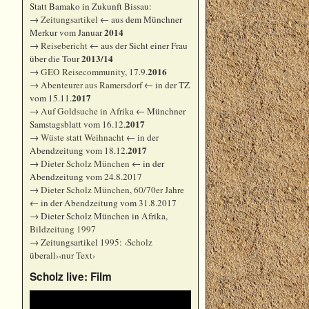
Statt Bamako in Zukunft Bissau:
→
Zeitungsartikel
← aus dem Münchner
2014
Merkur vom Januar
→
Reisebericht
← aus der Sicht einer Frau
2013/14
über die Tour
2016
→
GEO Reisecommunity
, 17.9.
→
Abenteurer aus Ramersdorf
← in der TZ
2017
vom 15.11.
→
Auf Goldsuche in Afrika
← Münchner
2017
Samstagsblatt vom 16.12.
→
Wüste statt Weihnacht
← in der
2017
Abendzeitung vom 18.12.
→
Dieter Scholz München
← in der
Abendzeitung vom 24.8.2017
→
Dieter Scholz München, 60/70er Jahre
← in der Abendzeitung vom 31.8.2017
→ Dieter Scholz München in Afrika,
Bildzeitung 1997
→ Zeitungsartikel 1995:
‹Scholz
überall›
‹nur Text›
Scholz live: Film
Video-
Player