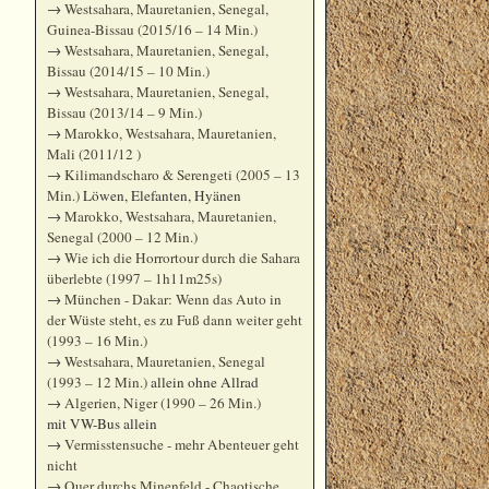
→
Westsahara, Mauretanien, Senegal,
Guinea-Bissau (2015/16 – 14 Min.)
→
Westsahara, Mauretanien, Senegal,
Bissau (2014/15 – 10 Min.)
→
Westsahara, Mauretanien, Senegal,
Bissau (2013/14 – 9 Min.)
→
Marokko, Westsahara, Mauretanien,
Mali (2011/12 )
→
Kilimandscharo & Serengeti (2005 – 13
Min.)
Löwen, Elefanten, Hyänen
→
Marokko, Westsahara, Mauretanien,
Senegal (2000 – 12 Min.)
→
Wie ich die Horrortour durch die Sahara
überlebte (1997 – 1h11m25s)
→
München - Dakar: Wenn das Auto in
der Wüste steht, es zu Fuß dann weiter geht
(1993 – 16 Min.)
→
Westsahara, Mauretanien, Senegal
(1993 – 12 Min.)
allein ohne Allrad
→
Algerien, Niger (1990 – 26 Min.)
mit VW-Bus allein
→
Vermisstensuche - mehr Abenteuer geht
nicht
→
Quer durchs Minenfeld - Chaotische