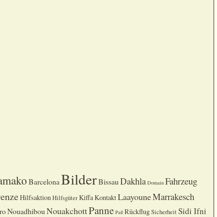
Bilder
amako
Dakhla
Fahrzeug
Barcelona
Bissau
Domain
enze
Marrakesch
Laayoune
Hilfsaktion
Kiffa
Kontakt
Hilfsgüter
Panne
Nouakchott
Sidi Ifni
ro
Nouadhibou
Rückflug
Sicherheit
Paß