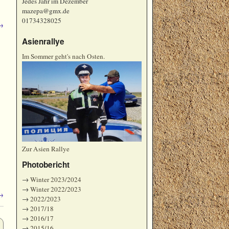
Jedes Jahr im Dezember
mazepa@gmx.de
01734328025
→
Asienrallye
Im Sommer geht's nach Osten.
Zur Asien Rallye
Photobericht
→
Winter 2023/2024
→
Winter 2022/2023
→
→
2022/2023
→
2017/18
→
2016/17
→
2015/16