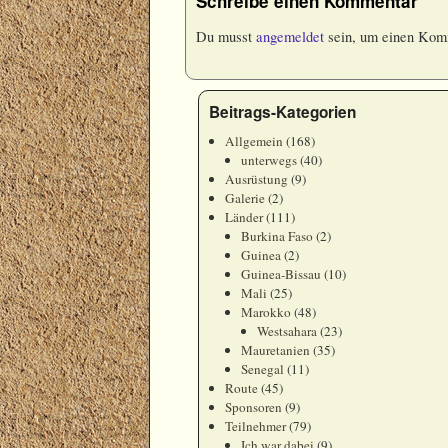
Schreibe einen Kommentar
Du musst
angemeldet
sein, um einen Kom
Beitrags-Kategorien
Allgemein
(168)
unterwegs
(40)
Ausrüstung
(9)
Galerie
(2)
Länder
(111)
Burkina Faso
(2)
Guinea
(2)
Guinea-Bissau
(10)
Mali
(25)
Marokko
(48)
Westsahara
(23)
Mauretanien
(35)
Senegal
(11)
Route
(45)
Sponsoren
(9)
Teilnehmer
(79)
Ich war dabei
(9)