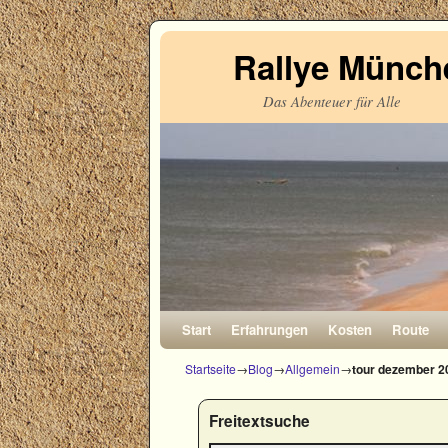
Rallye Münche
Das Abenteuer für Alle
Zum Inhalt wechseln
Zum sekundären Inhalt wechseln
Start
Erfahrungen
Kosten
Route
Startseite
→
Blog
→
Allgemein
→
tour dezember 2
Freitextsuche