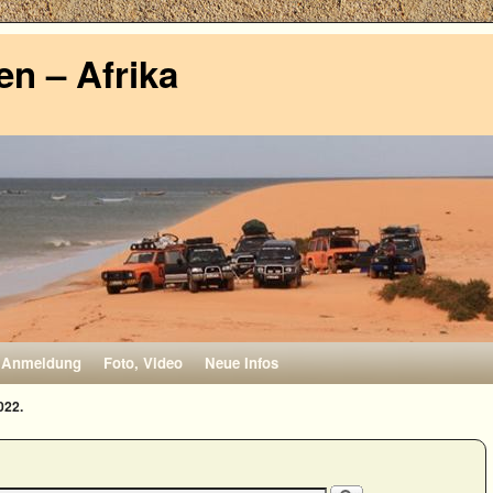
n – Afrika
Anmeldung
Foto, Video
Neue Infos
022.