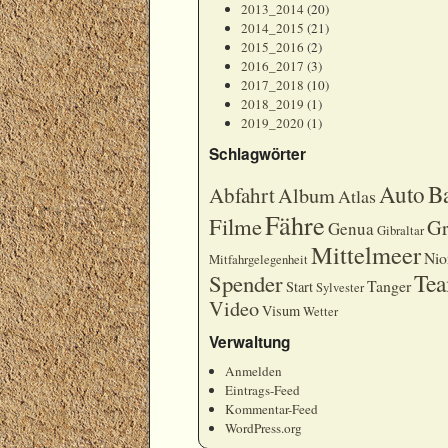
2013_2014
(20)
2014_2015
(21)
2015_2016
(2)
2016_2017
(3)
2017_2018
(10)
2018_2019
(1)
2019_2020
(1)
Schlagwörter
Auto
B
Abfahrt
Album
Atlas
Fähre
Filme
Gr
Genua
Gibraltar
Mittelmeer
Nio
Mitfahrgelegenheit
Te
Spender
Tanger
Start
Sylvester
Video
Visum
Wetter
Verwaltung
Anmelden
Eintrags-Feed
Kommentar-Feed
WordPress.org