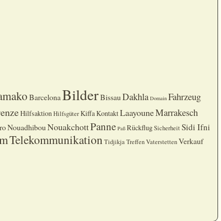
Bilder
amako
Dakhla
Fahrzeug
Barcelona
Bissau
Domain
enze
Marrakesch
Laayoune
Hilfsaktion
Kiffa
Kontakt
Hilfsgüter
Panne
Nouakchott
Sidi Ifni
ro
Nouadhibou
Rückflug
Sicherheit
Paß
am
Telekommunikation
Verkauf
Tidjikja
Treffen
Vaterstetten