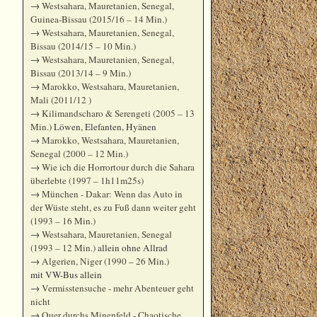
→
Westsahara, Mauretanien, Senegal,
Guinea-Bissau (2015/16 – 14 Min.)
→
Westsahara, Mauretanien, Senegal,
Bissau (2014/15 – 10 Min.)
→
Westsahara, Mauretanien, Senegal,
Bissau (2013/14 – 9 Min.)
→
Marokko, Westsahara, Mauretanien,
Mali (2011/12 )
→
Kilimandscharo & Serengeti (2005 – 13
Min.)
Löwen, Elefanten, Hyänen
→
Marokko, Westsahara, Mauretanien,
Senegal (2000 – 12 Min.)
→
Wie ich die Horrortour durch die Sahara
überlebte (1997 – 1h11m25s)
→
München - Dakar: Wenn das Auto in
der Wüste steht, es zu Fuß dann weiter geht
(1993 – 16 Min.)
→
Westsahara, Mauretanien, Senegal
(1993 – 12 Min.)
allein ohne Allrad
→
Algerien, Niger (1990 – 26 Min.)
mit VW-Bus allein
→
Vermisstensuche - mehr Abenteuer geht
nicht
→
Quer durchs Minenfeld - Chaotische