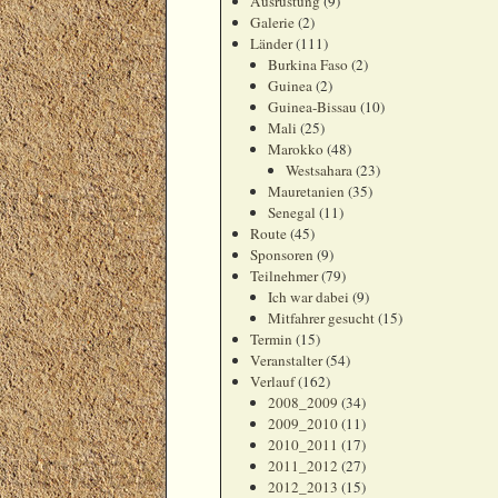
Ausrüstung
(9)
Galerie
(2)
Länder
(111)
Burkina Faso
(2)
Guinea
(2)
Guinea-Bissau
(10)
Mali
(25)
Marokko
(48)
Westsahara
(23)
Mauretanien
(35)
Senegal
(11)
Route
(45)
Sponsoren
(9)
Teilnehmer
(79)
Ich war dabei
(9)
Mitfahrer gesucht
(15)
Termin
(15)
Veranstalter
(54)
Verlauf
(162)
2008_2009
(34)
2009_2010
(11)
2010_2011
(17)
2011_2012
(27)
2012_2013
(15)