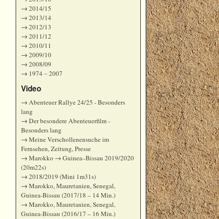
→
2014/15
→
2013/14
→
2012/13
→
2011/12
→
2010/11
→
2009/10
→
2008/09
→
1974 ‒ 2007
Video
→
Abenteuer Rallye 24/25 - Besonders
lang
→
Der besondere Abenteuerfilm -
Besonders lang
→
Meine Verschollenensuche im
Fernsehen, Zeitung, Presse
→
Marokko → Guinea–Bissau 2019/2020
(20m22s)
→
2018/2019 (Mini 1m31s)
→
Marokko, Mauretanien, Senegal,
Guinea-Bissau (2017/18 – 14 Min.)
→
Marokko, Mauretanien, Senegal,
Guinea-Bissau (2016/17 – 16 Min.)