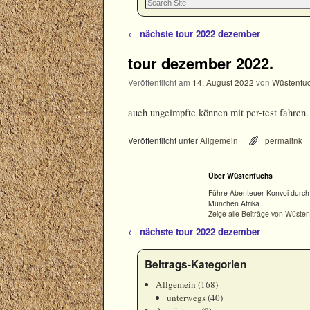
Artikelnavigation
←
nächste tour 2022 dezember
tour dezember 2022.
Veröffentlicht am
14. August 2022
von
Wüstenfu
auch ungeimpfte können mit pcr-test fahren.
Veröffentlicht unter
Allgemein
permalink
Über Wüstenfuchs
Führe Abenteuer Konvoi durch 
München Afrika .
Zeige alle Beiträge von Wüste
Artikelnavigation
←
nächste tour 2022 dezember
Beitrags-Kategorien
Allgemein
(168)
unterwegs
(40)