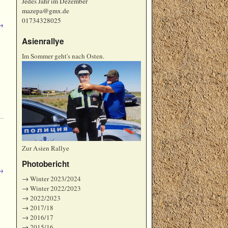
Jedes Jahr im Dezember
mazepa@gmx.de
01734328025
→
Asienrallye
Im Sommer geht's nach Osten.
Zur Asien Rallye
Photobericht
→
→
Winter 2023/2024
→
Winter 2022/2023
→
2022/2023
→
2017/18
→
2016/17
→
2015/16