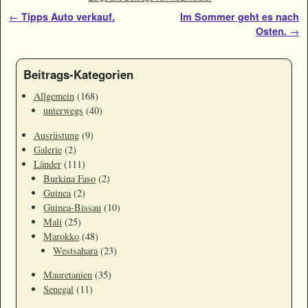
Artikelnavigation
←
Tipps Auto verkauf.
Im Sommer geht es nach
Osten.
→
Beitrags-Kategorien
Allgemein
(168)
unterwegs
(40)
Ausrüstung
(9)
Galerie
(2)
Länder
(111)
Burkina Faso
(2)
Guinea
(2)
Guinea-Bissau
(10)
Mali
(25)
Marokko
(48)
Westsahara
(23)
Mauretanien
(35)
Senegal
(11)