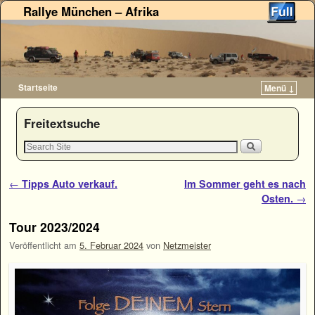
Rallye München – Afrika
Startseite
Menü ↓
Zum Inhalt wechseln
Zum sekundären Inhalt wechseln
Freitextsuche
Artikelnavigation
←
Tipps Auto verkauf.
Im Sommer geht es nach
Osten.
→
Tour 2023/2024
Veröffentlicht am
5. Februar 2024
von
Netzmeister