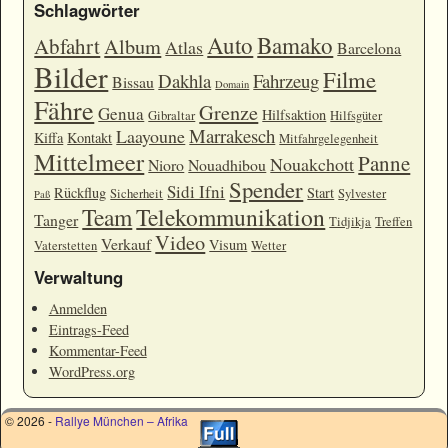
Schlagwörter
Auto
Bamako
Abfahrt
Album
Atlas
Barcelona
Bilder
Filme
Dakhla
Fahrzeug
Bissau
Domain
Fähre
Grenze
Genua
Hilfsaktion
Gibraltar
Hilfsgüter
Marrakesch
Laayoune
Kiffa
Kontakt
Mitfahrgelegenheit
Mittelmeer
Panne
Nouakchott
Nioro
Nouadhibou
Spender
Sidi Ifni
Rückflug
Start
Sicherheit
Sylvester
Paß
Team
Telekommunikation
Tanger
Tidjikja
Treffen
Video
Verkauf
Visum
Vaterstetten
Wetter
Verwaltung
Anmelden
Eintrags-Feed
Kommentar-Feed
WordPress.org
© 2026 -
Rallye München – Afrika