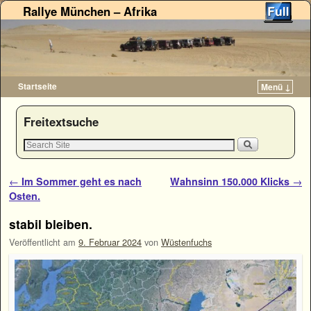
Rallye München – Afrika
Startseite
Menü ↓
Zum Inhalt wechseln
Zum sekundären Inhalt wechseln
Freitextsuche
Artikelnavigation
←
Im Sommer geht es nach
Wahnsinn 150.000 Klicks
→
Osten.
stabil bleiben.
Veröffentlicht am
9. Februar 2024
von
Wüstenfuchs