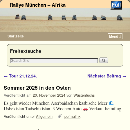
Rallye München – Afrika
Startseite
Menü ↓
Zum Inhalt wechseln
Zum sekundären Inhalt wechseln
Freitextsuche
Artikelnavigation
←
Tour 21.12.24.
Nächster Beitrag
→
Sommer 2025 in den Osten
Veröffentlicht am
20. November 2024
von
Wüstenfuchs
Es geht wieder München Aserbaidschan kasbische Meer
Usbekistan Tadschikistan. 3 Wochen Auto
Verkauf heimflug.
Veröffentlicht unter
Allgemein
permalink