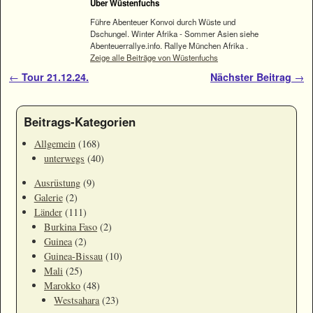
Über Wüstenfuchs
Führe Abenteuer Konvoi durch Wüste und
Dschungel. Winter Afrika - Sommer Asien siehe
Abenteuerrallye.info. Rallye München Afrika .
Zeige alle Beiträge von Wüstenfuchs
Artikelnavigation
←
Tour 21.12.24.
Nächster Beitrag
→
Beitrags-Kategorien
Allgemein
(168)
unterwegs
(40)
Ausrüstung
(9)
Galerie
(2)
Länder
(111)
Burkina Faso
(2)
Guinea
(2)
Guinea-Bissau
(10)
Mali
(25)
Marokko
(48)
Westsahara
(23)