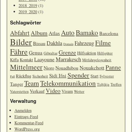
2018_2019
(1)
2019_2020
(1)
Schlagwörter
Auto
Bamako
Abfahrt
Album
Atlas
Barcelona
Bilder
Filme
Dakhla
Fahrzeug
Bissau
Domain
Fähre
Grenze
Genua
Hilfsaktion
Gibraltar
Hilfsgüter
Marrakesch
Laayoune
Kiffa
Kontakt
Mitfahrgelegenheit
Mittelmeer
Panne
Nouakchott
Nioro
Nouadhibou
Spender
Sidi Ifni
Rückflug
Start
Sicherheit
Sylvester
Paß
Team
Telekommunikation
Tanger
Tidjikja
Treffen
Video
Verkauf
Visum
Vaterstetten
Wetter
Verwaltung
Anmelden
Eintrags-Feed
Kommentar-Feed
WordPress.org