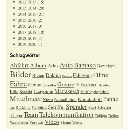
2012_2013
(15)
2013_2014
(20)
2014_2015
(21)
2015_2016
(2)
2016_2017
(3)
2017_2018
(10)
2018_2019
(1)
2019_2020
(1)
Schlagwörter
Auto
Bamako
Abfahrt
Album
Atlas
Barcelona
Bilder
Filme
Dakhla
Fahrzeug
Bissau
Domain
Fähre
Grenze
Genua
Hilfsaktion
Gibraltar
Hilfsgüter
Marrakesch
Laayoune
Kiffa
Kontakt
Mitfahrgelegenheit
Mittelmeer
Panne
Nouakchott
Nioro
Nouadhibou
Spender
Sidi Ifni
Rückflug
Start
Sicherheit
Sylvester
Paß
Team
Telekommunikation
Tanger
Tidjikja
Treffen
Video
Verkauf
Visum
Vaterstetten
Wetter