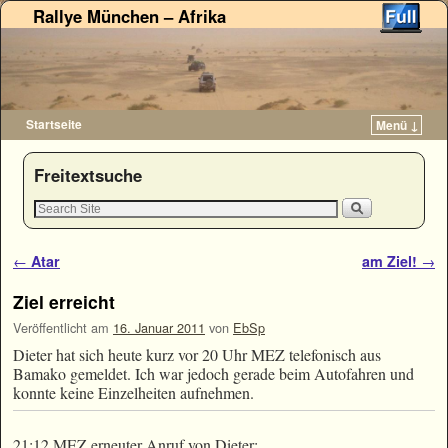
Rallye München – Afrika
Startseite
Menü ↓
Zum Inhalt wechseln
Zum sekundären Inhalt wechseln
Freitextsuche
Artikelnavigation
←
Atar
am Ziel!
→
Ziel erreicht
Veröffentlicht am
16. Januar 2011
von
EbSp
Dieter hat sich heute kurz vor 20 Uhr MEZ telefonisch aus
Bamako gemeldet. Ich war jedoch gerade beim Autofahren und
konnte keine Einzelheiten aufnehmen.
21:12 MEZ erneuter Anruf von Dieter: