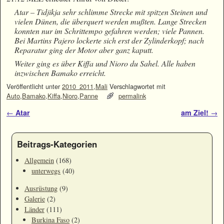
Atar
–
Tidjikja
sehr schlimme Strecke mit spitzen Steinen und
vielen Dünen, die überquert werden mußten. Lange Strecken
konnten nur im Schrittempo gefahren werden; viele Pannen.
Bei Martins Pajero lockerte sich erst der Zylinderkopf; nach
Reparatur ging der Motor aber ganz kaputt.
Weiter ging es über
Kiffa
und
Nioro du Sahel
. Alle haben
inzwischen
Bamako
erreicht.
Veröffentlicht unter
2010_2011
,
Mali
Verschlagwortet mit
Auto
,
Bamako
,
Kiffa
,
Nioro
,
Panne
permalink
Artikelnavigation
←
Atar
am Ziel!
→
Beitrags-Kategorien
Allgemein
(168)
unterwegs
(40)
Ausrüstung
(9)
Galerie
(2)
Länder
(111)
Burkina Faso
(2)