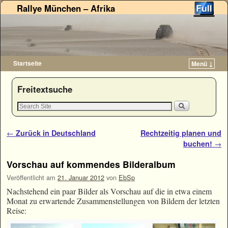
Rallye München – Afrika
Startseite
Menü ↓
Zum Inhalt wechseln
Zum sekundären Inhalt wechseln
Freitextsuche
Artikelnavigation
←
Zurück in Deutschland
Rechtzeitig planen und
buchen!
→
Vorschau auf kommendes Bilderalbum
Veröffentlicht am
21. Januar 2012
von
EbSp
Nachstehend ein paar Bilder als Vorschau auf die in etwa einem
Monat zu erwartende Zusammenstellungen von Bildern der letzten
Reise: